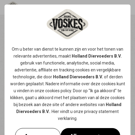
DENTAL SNACKS HOND
Om u beter van dienst te kunnen zijn en voor het tonen van
VOOR EEN FRISSE ADEM
relevante advertenties, maakt
Holland Diervoeders B.V.
gebruik van functionele, analytische, social media,
Je merkt het vaak pas als je hond dichtbij
advertentie, affiliate en tracking
cookies
en vergelijkbare
komt liggen. Een minder frisse adem, wat
technologie, die door
Holland Diervoeders B.V.
of derden
tandplak op de kiezen, misschien wat
worden geplaatst. Nadere informatie over deze cookies kunt
verkleuring langs het tandvlees. Met de juiste
u vinden in onze
cookies policy
. Door op "Ik ga akkoord" te
dental snacks hond maak je van
klikken, gaat u akkoord met het plaatsen van al deze cookies
mondverzorging een vast en smakelijk
bij bezoek aan deze site of andere websites van
Holland
Diervoeders B.V.
. Hier vindt u onze
privacy statement
moment op de dag. Wij ontwikkelen snacks
verklaring.
die niet alleen lekker zijn, maar ook iets
bijdragen aan het gebit van je viervoeter.