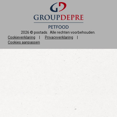
2026 ©
postads
.
Alle rechten voorbehouden.
Cookieverklaring
|
Privacyverklaring
|
Cookies aanpassen