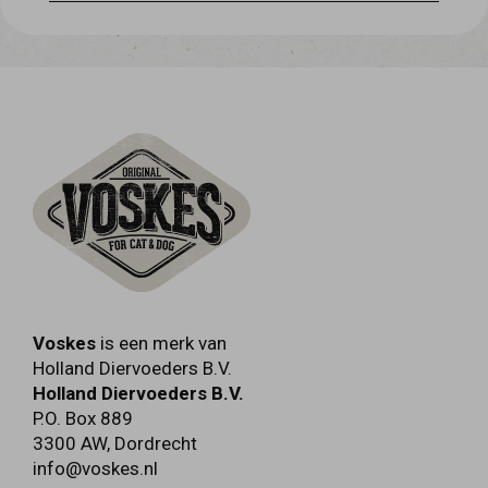
ruw eiwit 73,10% - ruwe celstof 0,1% - ruw
vet 15,3% - ruwe as 2,0% -
vochtgehalte10,9%
Voskes
is een merk van
Holland Diervoeders B.V.
Holland Diervoeders B.V.
P.O. Box 889
3300 AW
,
Dordrecht
info@voskes.nl