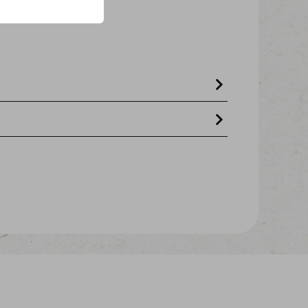
, rijstebloem 8%, voorgegelatineerd
glycerine 2,5%, zout 0,1%, kaliumsorbaat
uw vet 3,5%, ruwe as 3,5%, vochtgehalte