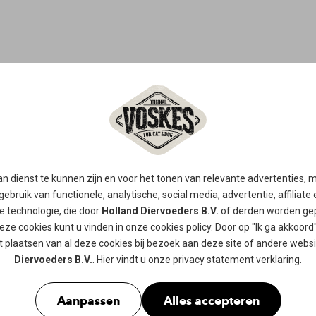
TWIST TRIO
KIP
n dienst te kunnen zijn en voor het tonen van relevante advertenties,
gebruik van functionele, analytische, social media, advertentie, affiliate
re technologie, die door
Holland Diervoeders B.V.
of derden worden gep
De VOSKES Trio Twist Kip is een vle
eze cookies kunt u vinden in onze
cookies policy
. Door op "Ik ga akkoord"
smakelijke strip van kip en rawhide
 plaatsen van al deze cookies bij bezoek aan deze site of andere webs
vorm draagt ook bij aan het schoonh
Diervoeders B.V.
. Hier vindt u onze
privacy statement
verklaring.
Verkrijgbaar in
130gr
Aanpassen
Alles accepteren