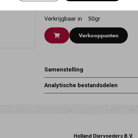
smaak, ideaal voor kieskeurige katte
Verkrijgbaar in
50gr
Verkooppunten
Samenstelling
tonijn 10%, tapiocazetmeel, glycine, 
Analytische bestandsdelen
vocht 93%, ruw eiwit 4,5%, ruwe as 0
Holland Diervoeders B.V.