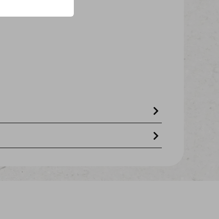
n!
zonnebloemolie, xylose, f.o.s.
,5%, ruw vet 0,2%, ruwe celstof 0,5%.