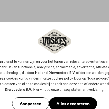
SOEP
MET TONIJ
n dienst te kunnen zijn en voor het tonen van relevante advertenties,
gebruik van functionele, analytische, social media, advertentie, affiliate
re technologie, die door
Holland Diervoeders B.V.
of derden worden gep
Voskes Soep met tonijn is een heerli
eze cookies kunt u vinden in onze
cookies policy
. Door op "Ik ga akkoord"
drinken en de hydratatie bevordert. 
 plaatsen van al deze cookies bij bezoek aan deze site of andere webs
het gevaar van urolietvorming. Voora
Diervoeders B.V.
. Hier vindt u onze
privacy statement
verklaring.
voornamelijk uit droogvoer bestaat 
met tonijn is volledig graanvrij en 
Aanpassen
Alles accepteren
apart als drankje gegeven worden of