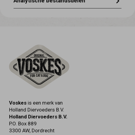
Analytische bestandsdelen
ruw eiwit 85,2% ruwe celstof 2,2% ruw vet
2,0% ruwe as 4,6%
Voskes
is een merk van
Holland Diervoeders B.V.
Holland Diervoeders B.V.
P.O. Box 889
3300 AW
,
Dordrecht