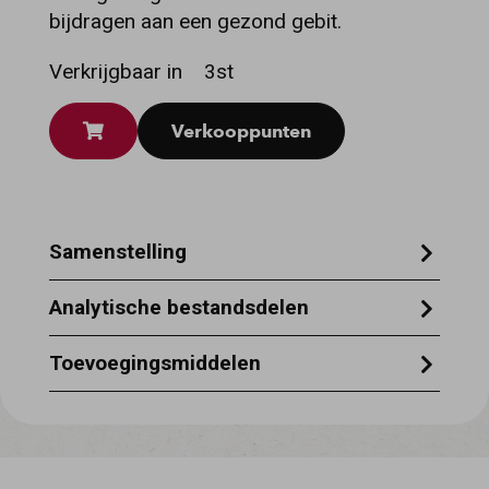
bijdragen aan een gezond gebit.
Verkrijgbaar in
3st
Verkooppunten
Samenstelling
Vlees en dierlijke bijproducten (kip 50%,
Analytische bestandsdelen
runderhuid 30,6%, rund 10%), plantaardige
Ruw eiwit 70% - vochtgehalte 18% - ruwe
bijproducten, plantaardige eiwitextracten,
Toevoegingsmiddelen
as 3,5% - ruw vet 2,5% - ruwe celstof 1%.
oliën en vetten, mineralen.
Bevat EU toegestane conserveermiddelen.