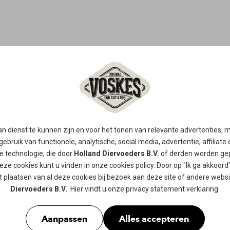
PATÉ
MET KIP &
n dienst te kunnen zijn en voor het tonen van relevante advertenties,
gebruik van functionele, analytische, social media, advertentie, affiliate
re technologie, die door
Holland Diervoeders B.V.
of derden worden gep
Deze heerlijke paté traktatie op basi
eze cookies kunt u vinden in onze
cookies policy
. Door op "Ik ga akkoord"
voor elke kat !
 plaatsen van al deze cookies bij bezoek aan deze site of andere webs
Diervoeders B.V.
. Hier vindt u onze
privacy statement
verklaring.
De natuurlijke ingrediënten worde
eigenschappen goed bewaard blijve
Aanpassen
Alles accepteren
kip en rund, het vullen van blikjes 