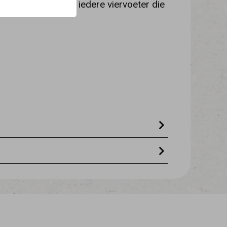
rije traktatie voor iedere viervoeter die
 gelatine 1,5%, tapiocazetmeel, glycine,
olyphosphate, zonnebloemolie,
%, ruw vet 3,0%, ruwe celstof 0,5%.