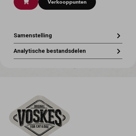
Verkooppunten
Samenstelling
100% runderhuid
Analytische bestandsdelen
Ruw eiwit 84% - ruwe as 1% - ruw vet 2% -
ruwe celstof 3%