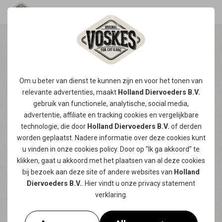
WELKE SPORT PAST BIJ
JOUW HOND?
Om u beter van dienst te kunnen zijn en voor het tonen van
Niet elke hond wordt gelukkig van dezelfde
relevante advertenties, maakt
Holland Diervoeders B.V.
gebruik van functionele, analytische, social media,
activiteit. Waar de ene viervoeter energie haalt
advertentie, affiliate en tracking
cookies
en vergelijkbare
uit snelheid en actie, geniet de andere net van
technologie, die door
Holland Diervoeders B.V.
of derden
rust, focus of het volgen van een spoor.
worden geplaatst. Nadere informatie over deze cookies kunt
u vinden in onze
cookies policy
. Door op "Ik ga akkoord" te
Het aanbod aan hondensporten is vandaag
klikken, gaat u akkoord met het plaatsen van al deze cookies
groter dan ooit, maar net daardoor is kiezen
bij bezoek aan deze site of andere websites van
Holland
niet altijd eenvoudig. Hoe weet je welke sport
Diervoeders B.V.
. Hier vindt u onze
privacy statement
écht bij jouw hond past? Door rekening te
verklaring.
houden met zijn lichaam, energie en karakter
kom je al een heel eind!