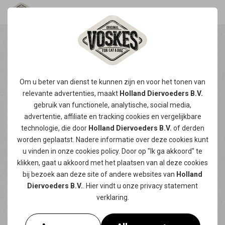
LEER STAP VOOR STAP JE
HOND TRAINEN MET
Om u beter van dienst te kunnen zijn en voor het tonen van
ONZE TIPS!
relevante advertenties, maakt
Holland Diervoeders B.V.
gebruik van functionele, analytische, social media,
Het hondengedrag trainen is essentieel voor
advertentie, affiliate en tracking
cookies
en vergelijkbare
een harmonieuze relatie tussen jou en je hond.
technologie, die door
Holland Diervoeders B.V.
of derden
Een goed getrainde hond zorgt niet alleen
worden geplaatst. Nadere informatie over deze cookies kunt
voor meer veiligheid en plezier in huis, maar
u vinden in onze
cookies policy
. Door op "Ik ga akkoord" te
versterkt ook jullie onderlinge band. In deze
klikken, gaat u akkoord met het plaatsen van al deze cookies
bij bezoek aan deze site of andere websites van
Holland
blog delen we praktische honden trainen tips
Diervoeders B.V.
. Hier vindt u onze
privacy statement
om jouw hond stap voor stap gewenst gedrag
verklaring.
aan te leren.