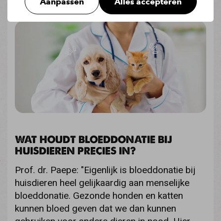
Aanpassen
Alles accepteren
waarom donoren zo belangrijk zijn.
WAT HOUDT BLOEDDONATIE BIJ
HUISDIEREN PRECIES IN?
Prof. dr. Paepe: "Eigenlijk is bloeddonatie bij
huisdieren heel gelijkaardig aan menselijke
bloeddonatie. Gezonde honden en katten
kunnen bloed geven dat we dan kunnen