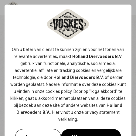
EEN “BLOEDSERIEUS” GESPREK
MET PROF. DR. DOMINIQUE PAEPE
(UGENT) OVER BLOEDDONATIE BIJ
Om u beter van dienst te kunnen zijn en voor het tonen van
HUISDIEREN
relevante advertenties, maakt
Holland Diervoeders B.V.
gebruik van functionele, analytische, social media,
“Bloed geven doet leven” geldt ook voor
advertentie, affiliate en tracking
cookies
en vergelijkbare
honden en katten. Dagelijks krijgen zieke of
technologie, die door
Holland Diervoeders B.V.
of derden
gewonde viervoeters een tweede kans dankzij
worden geplaatst. Nadere informatie over deze cookies kunt
een bloed- of plasmatransfusie. Maar wist je
u vinden in onze
cookies policy
. Door op "Ik ga akkoord" te
dat ook jouw hartendief daarbij het verschil
klikken, gaat u akkoord met het plaatsen van al deze cookies
bij bezoek aan deze site of andere websites van
Holland
kan maken? Wij spraken prof. dr.
Dominique
Diervoeders B.V.
. Hier vindt u onze
privacy statement
Paepe van de Faculteit Diergeneeskunde
verklaring.
van de Universiteit Gent
over hoe
bloeddonatie bij huisdieren precies werkt en