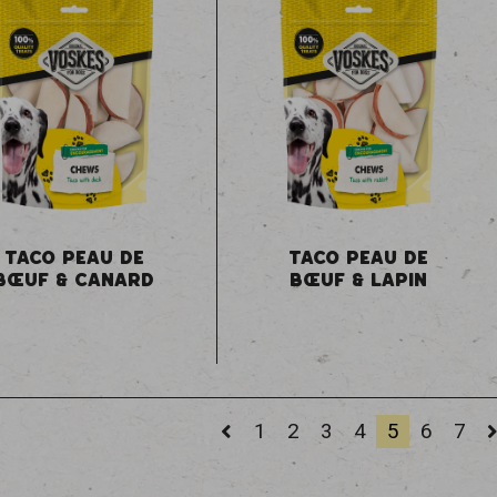
TACO PEAU DE
TACO PEAU DE
BŒUF & CANARD
BŒUF & LAPIN
1
2
3
4
5
6
7