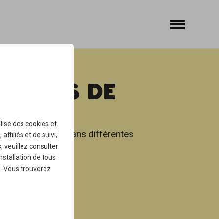
NDISES DE
ilise des
cookies
et
s de votre chien dans différentes
ffiliés et de suivi,
, veuillez consulter
installation de tous
.
. Vous trouverez