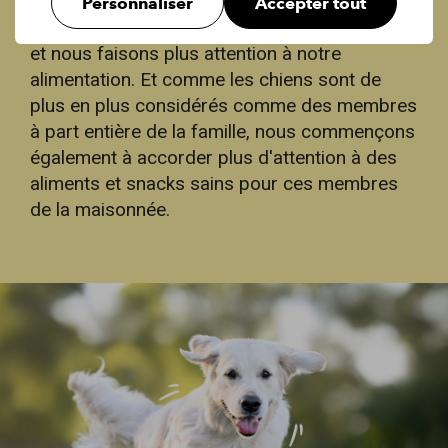
sommes en effet tous devenus plus soucieux
Personnaliser
Accepter tout
de notre santé ; nous faisons plus d'exercice
et nous faisons plus attention à notre
alimentation. Et comme les chiens sont de
plus en plus considérés comme des membres
à part entière de la famille, nous commençons
également à accorder plus d'attention à des
aliments et snacks sains pour ces membres
de la maisonnée.