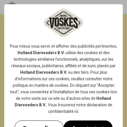
DES FRIANDISES À
MÂCHER DURES POUR UN
Pour mieux vous servir et afficher des publicités pertinentes,
PLAISIR DE MASTICATION
Holland Diervoeders B.V.
utilise des
cookies
et des
technologies similaires fonctionnels, analytiques, sur les
JAPPOUSTOUFLANT !
réseaux sociaux, publicitaires, affiliés et de suivi, placés par
Notre gamme de friandises à mâcher dures
Holland Diervoeders B.V.
ou des tiers. Pour plus
est très variée ! Nous pouvons les classer en
d'informations sur ces cookies, veuillez consulter notre
politique en matière de cookies
. En cliquant sur "Accepter
3 catégories différentes :
tout", vous consentez à l'installation de tous ces cookies lors
de votre visite sur ce site ou d'autres sites de
Holland
bâtons à mâcher
Diervoeders B.V.
. Vous trouverez notre
déclaration de
friandises en peau de bœuf
confidentialité
ici.
friandises naturelles