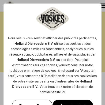
DES FRIANDISES SÉCHÉES
QUI DONNERONT À VOTRE
COMPAGNON À QUATRE
Pour mieux vous servir et afficher des publicités pertinentes,
PATTES DES HEURES DE
Holland Diervoeders B.V.
utilise des
cookies
et des
technologies similaires fonctionnels, analytiques, sur les
PLAISIR DE
réseaux sociaux, publicitaires, affiliés et de suivi, placés par
MASTICATION !
Holland Diervoeders B.V.
ou des tiers. Pour plus
d'informations sur ces cookies, veuillez consulter notre
politique en matière de cookies
. En cliquant sur "Accepter
tout", vous consentez à l'installation de tous ces cookies lors
de votre visite sur ce site ou d'autres sites de
Holland
Diervoeders B.V.
. Vous trouverez notre
déclaration de
confidentialité
ici.