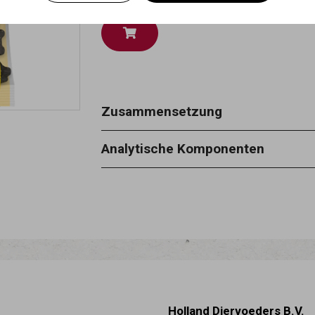
Zusammensetzung
getreide, pflanzliche nebenerzeugniss
Analytische Komponenten
nebenerzeugnisse (2 % pansenmehl
rohprotein 11,70% - rohöle und -fet
feuchtigkeit 24%
Holland Diervoeders B.V.