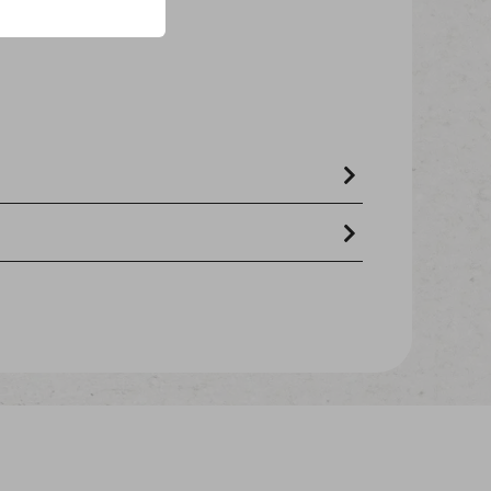
e, öle und fette, fleisch und tierische
)
te 5,90% - rohfaser 1% - rohasche 2% -