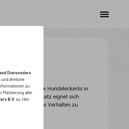
REATS
and Diervoeders
s
und ähnliche
Informationen zu
ind leckere, weiche Hundeleckerlis in
r Platzierung aller
li ohne Zuckerzusatz eignet sich
ers B.V.
zu. Hier
 um Hunde für gutes Verhalten zu
after Snack.