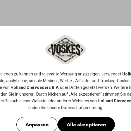
TRAINING T
PANSEN
 dienen zu können und relevante Werbung anzuzeigen, verwendet
Holl
le, analytische, soziale Medien-, Werbe-, Affiliate- und Tracking-
Cookie
ie von
Holland Diervoeders B.V.
oder Dritten gesetzt werden. Weitere 
Voskes Training Treats mit Pansen s
nden Sie in unserer
. Durch Klicken auf „Alle akzeptieren“ stimmen Sie de
Form eines Knochens. Dieses Lecker
bei Besuch dieser Website oder anderer Websites von
Holland Diervoed
perfekt für das Training, aber auch,
finden Sie unsere
Datenschutzerklärung
.
belohnen oder einfach als schmackh
Anpassen
Alle akzeptieren
Erhältlich in
200gr