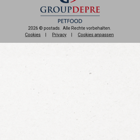
2026 ©
postads
.
Alle Rechte vorbehalten.
Cookies
|
Privacy
|
Cookies anpassen