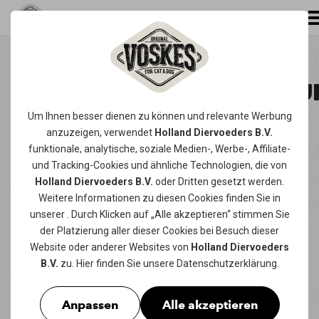
DATENSCHUTZERKLÄRU
Um Ihnen besser dienen zu können und relevante Werbung
Fur Holland Diervoeders B.V. ist der Schutz
anzuzeigen, verwendet
Holland Diervoeders B.V.
persunlicher Daten von essenzieller
funktionale, analytische, soziale Medien-, Werbe-, Affiliate-
Wichtigkeit. Wir verarbeiten Ihre Angaben
und Tracking-
Cookies
und ähnliche Technologien, die von
Holland Diervoeders B.V.
oder Dritten gesetzt werden.
daher auch mit der grutmuglichen
Weitere Informationen zu diesen Cookies finden Sie in
Sorgfultigkeit. Mit dieser
unserer
. Durch Klicken auf „Alle akzeptieren“ stimmen Sie
Datenschutzerklurung informieren wir Sie uber
der Platzierung aller dieser Cookies bei Besuch dieser
unseren Umgang mit persunlichen Daten.
Website oder anderer Websites von
Holland Diervoeders
B.V.
zu. Hier finden Sie unsere
Datenschutzerklärung
.
1. WER IST VERANTWORTLICH
FUR DIE VERARBEITUNG
Anpassen
Alle akzeptieren