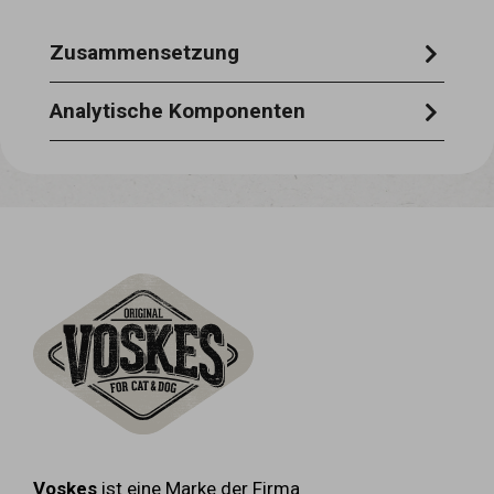
Zusammensetzung
100% schwein
Analytische Komponenten
rohprotein 73,10% - rohfaser 0,1% -
rohfett 15,3% - rohasche 2,0% -
feuchtigkeit sgehalt 10,9%
Voskes
ist eine Marke der Firma