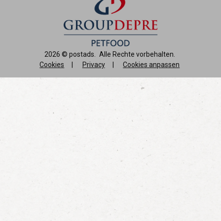
2026 ©
postads
.
Alle Rechte vorbehalten.
Cookies
|
Privacy
|
Cookies anpassen