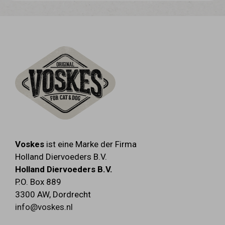
rohasche 1,5 %, rohfett 3,0 %, rohfaser 0,5
sonnenblumenöl, natriumchlorid,
%.
kaliumchlorid
Voskes
ist eine Marke der Firma
Holland Diervoeders B.V.
Holland Diervoeders B.V.
P.O. Box 889
3300 AW
,
Dordrecht
info@voskes.nl