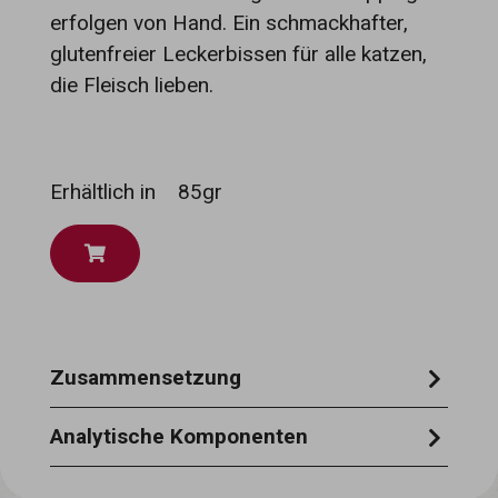
erfolgen von Hand. Ein schmackhafter,
glutenfreier Leckerbissen für alle katzen,
die Fleisch lieben.
Erhältlich in
85gr
Zusammensetzung
huhn 21%, rindfleisch 11%, pflanzliche
Analytische Komponenten
gelatine 1,5%, tapiokastärke, glycin, xylose,
feuchtigkeit 85 %, rohprotein 6 %,
erbsenprotein, natriumtripolyphosphat,