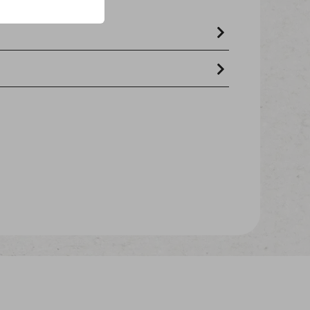
ett 3,6% rohasche 13,0% feuchtigkeit