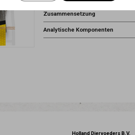
Zusammensetzung
100% lachs
Analytische Komponenten
rohprotein 75,0% rohfaser 0,6% rohf
sgehalt6,0%
Holland Diervoeders B.V.