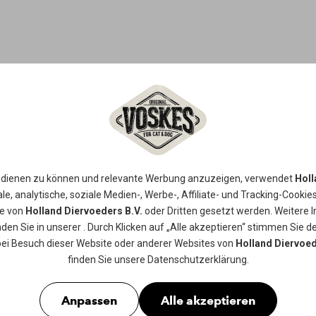
LACHSHAU
Ein natürlicher Snack aus getrockne
 dienen zu können und relevante Werbung anzuzeigen, verwendet
Holl
Zwischenmahlzeit für Ihren Hund, d
le, analytische, soziale Medien-, Werbe-, Affiliate- und Tracking-
Cookie
ie von
Holland Diervoeders B.V.
oder Dritten gesetzt werden. Weitere 
nden Sie in unserer
. Durch Klicken auf „Alle akzeptieren“ stimmen Sie de
Erhältlich in
100gr
bei Besuch dieser Website oder anderer Websites von
Holland Diervoed
finden Sie unsere
Datenschutzerklärung
.
Anpassen
Alle akzeptieren