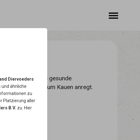
T
ter Lachshaut. Eine gesunde
and Diervoeders
ie darüber hinaus zum Kauen anregt.
s
und ähnliche
Informationen zu
r Platzierung aller
ers B.V.
zu. Hier