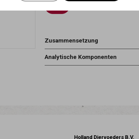
Zusammensetzung
100% Rinderhaut
Analytische Komponenten
Rohprotein 84 % - Rohasche 1 % - R
Holland Diervoeders B.V.