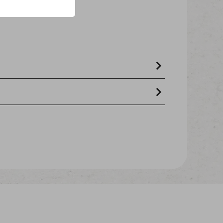
ohfett 2 % - Rohfaser 3 %