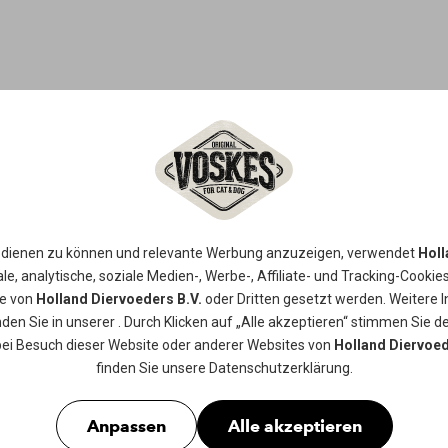
GEPRESSTE
30,5CM
 dienen zu können und relevante Werbung anzuzeigen, verwendet
Holl
le, analytische, soziale Medien-, Werbe-, Affiliate- und Tracking-
Cookie
ie von
Holland Diervoeders B.V.
oder Dritten gesetzt werden. Weitere 
Gepresste Knochen aus 100% getrock
nden Sie in unserer
. Durch Klicken auf „Alle akzeptieren“ stimmen Sie de
auf der getrockneten Haut zu kauen
bei Besuch dieser Website oder anderer Websites von
Holland Diervoed
unterstützt. Geeignet für große bos
finden Sie unsere
Datenschutzerklärung
.
Erhältlich in
1st
Anpassen
Alle akzeptieren