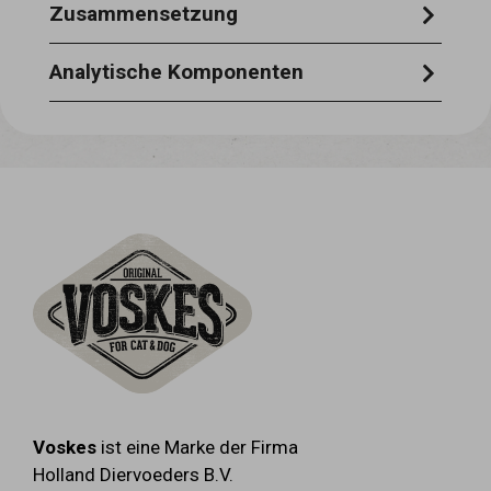
Zusammensetzung
Thunfisch 51 %, zackenbarsch 6 %, reis
Analytische Komponenten
1,5 %, pflanzliche gelatine 0,75 %.
rohprotein 12,5 % - rohasche 0,8 % -
rohfett 1,0 % - rohfaser 0,5 % -
feuchtigkeit 85 %.
Voskes
ist eine Marke der Firma
Holland Diervoeders B.V.