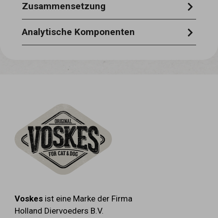
Zusammensetzung
thunfisch 51 %, meerbrasse 6 %, reis
Analytische Komponenten
1,5 %, pflanzliche gelatine 0,75 %.
rohprotein 12,5 % - rohasche 0,8 % -
rohfett 1,0 % - rohfaser 0,5 % -
feuchtigkeit 85 %
Voskes
ist eine Marke der Firma
Holland Diervoeders B.V.