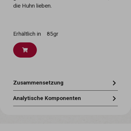
die Huhn lieben.
Erhältlich in
85gr
Zusammensetzung
huhn 35%, karotten 2%, kürbis 2%, reis
Analytische Komponenten
1,5%, pflanzliche gelatine 1%
feuchtigkeit 87 %, rohprotein 10 %,
rohasche 1,0 %, rohfett 0,8 %, rohfaser 0,5
%.