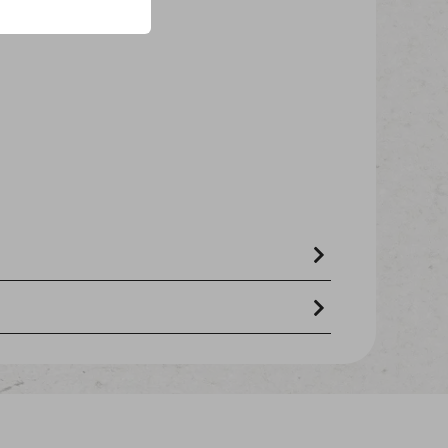
atine 1%
rohasche 1,0 %, rohfett 0,8 %, rohfaser