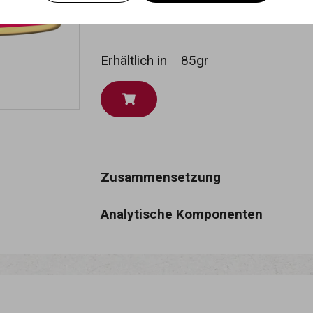
Erhältlich in
85gr
Zusammensetzung
huhn 35%, reis 1,5%, pflanzliche gel
Analytische Komponenten
feuchtigkeit 87 %, rohprotein 10 %, 
0,5 %.