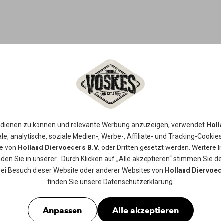
GELEE HUH
Diese Köstlichkeit in Gelee auf Basi
 dienen zu können und relevante Werbung anzuzeigen, verwendet
Holl
für jede Katze!
le, analytische, soziale Medien-, Werbe-, Affiliate- und Tracking-
Cookie
ie von
Holland Diervoeders B.V.
oder Dritten gesetzt werden. Weitere 
nden Sie in unserer
. Durch Klicken auf „Alle akzeptieren“ stimmen Sie de
Die natürlichen Zutaten werden gedä
bei Besuch dieser Website oder anderer Websites von
Holland Diervoed
Eigenschaften gut erhalten bleiben.
finden Sie unsere
Datenschutzerklärung
.
Hühnchens, das Füllen der Dosen u
von Hand. Ein schmackhafter, glutenf
Anpassen
Alle akzeptieren
Huhn lieben.