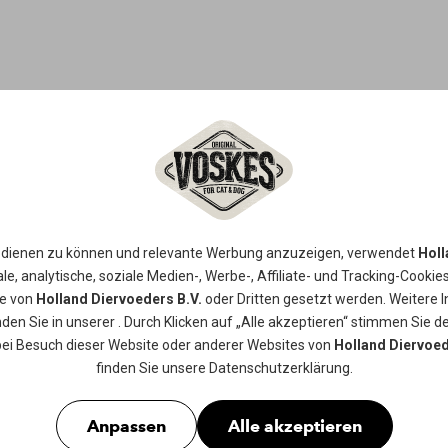
GEKNOTETE
25-28CM
 dienen zu können und relevante Werbung anzuzeigen, verwendet
Holl
le, analytische, soziale Medien-, Werbe-, Affiliate- und Tracking-
Cookie
ie von
Holland Diervoeders B.V.
oder Dritten gesetzt werden. Weitere 
Geknotete Knochen aus 100% getrock
nden Sie in unserer
. Durch Klicken auf „Alle akzeptieren“ stimmen Sie de
auf der getrockneten Haut zu kauen
bei Besuch dieser Website oder anderer Websites von
Holland Diervoed
unterstützt. Geeignet für größere Ra
finden Sie unsere
Datenschutzerklärung
.
Erhältlich in
1st
Anpassen
Alle akzeptieren