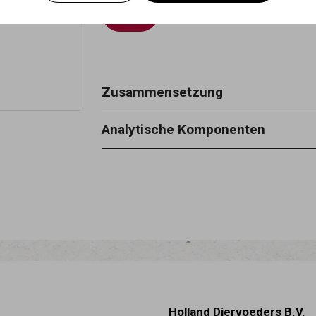
Zusammensetzung
100% Rinderhaut
Analytische Komponenten
Rohprotein 84 % - Rohasche 1 % - R
Holland Diervoeders B.V.