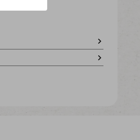
ohfett 2 % - Rohfaser 3 %