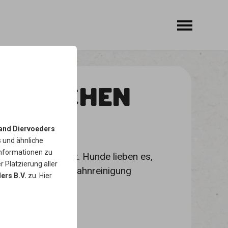
 KNOCHEN
and Diervoeders
s
und ähnliche
Informationen zu
neter Rinderhaut. Hunde lieben es,
r Platzierung aller
. Zudem wird die Zahnreinigung
ers B.V.
zu. Hier
ssen.