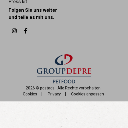
Press kit
Folgen Sie uns weiter
und teile es mit uns.
2026 ©
postads
.
Alle Rechte vorbehalten.
Cookies
|
Privacy
|
Cookies anpassen