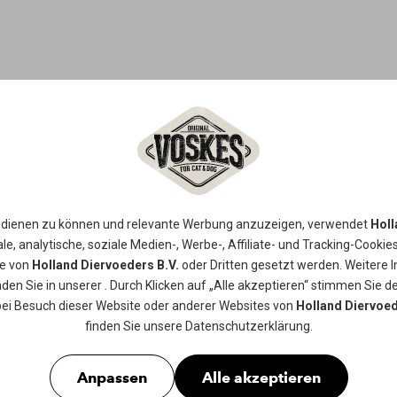
FISCHHAUT
Ein natürlicher Snack aus getrockne
 dienen zu können und relevante Werbung anzuzeigen, verwendet
Holl
Zwischenmahlzeit, die zum Kauen an
le, analytische, soziale Medien-, Werbe-, Affiliate- und Tracking-
Cookie
ie von
Holland Diervoeders B.V.
oder Dritten gesetzt werden. Weitere 
Gebisspflege beiträgt.
nden Sie in unserer
. Durch Klicken auf „Alle akzeptieren“ stimmen Sie de
bei Besuch dieser Website oder anderer Websites von
Holland Diervoed
Erhältlich in
160gr
finden Sie unsere
Datenschutzerklärung
.
Anpassen
Alle akzeptieren