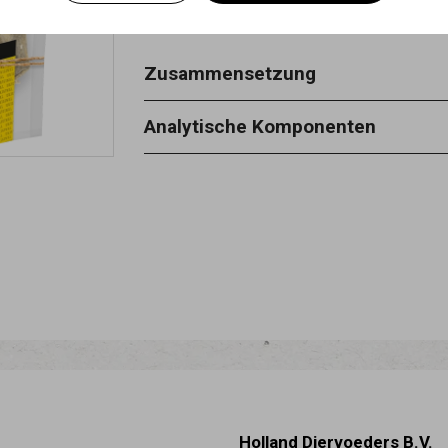
Zusammensetzung
fisch 100%
Analytische Komponenten
rohprotein 68,1% - rohasche 8,5% - r
feuchtigkeit sgehalt12% .
Holland Diervoeders B.V.