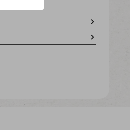
ohfett 2,0% - rohfaser 3,5% -