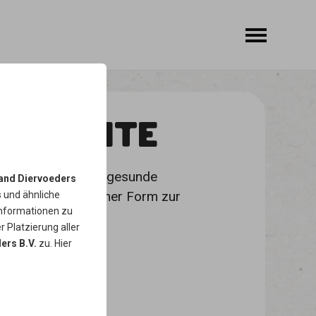
 FLECHTE
ter Fischhaut. Eine gesunde
and Diervoeders
regt und dank seiner Form zur
s
und ähnliche
Informationen zu
r Platzierung aller
ers B.V.
zu. Hier