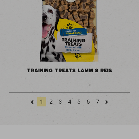
TRAINING TREATS LAMM & REIS
1
2
3
4
5
6
7