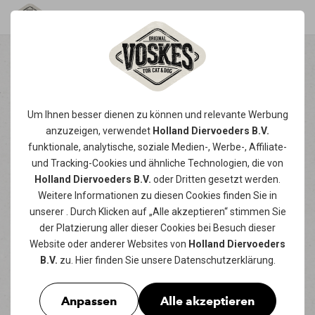
HARTE KAU-SNACKS
Um Ihnen besser dienen zu können und relevante Werbung
FÜR VERBLÜFFENDEN
anzuzeigen, verwendet
Holland Diervoeders B.V.
funktionale, analytische, soziale Medien-, Werbe-, Affiliate-
KAUSPASS!
und Tracking-
Cookies
und ähnliche Technologien, die von
Holland Diervoeders B.V.
oder Dritten gesetzt werden.
Unser Angebot an harten Kau-Snacks ist sehr
Weitere Informationen zu diesen Cookies finden Sie in
vielfältig! Es gibt 3 verschiedene Kategorien:
unserer
. Durch Klicken auf „Alle akzeptieren“ stimmen Sie
- Kaustangen
der Platzierung aller dieser Cookies bei Besuch dieser
- Rinderhaut-Snacks
Website oder anderer Websites von
Holland Diervoeders
B.V.
zu. Hier finden Sie unsere
Datenschutzerklärung
.
- natürliche Snacks
Anpassen
Alle akzeptieren
Mehr lesen