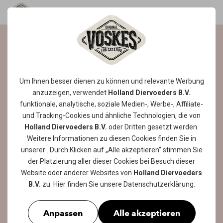
HMMM ...
KATZENSUPPE MIT
Um Ihnen besser dienen zu können und relevante Werbung
anzuzeigen, verwendet
Holland Diervoeders B.V.
FEINEN FLEISCH- UND
funktionale, analytische, soziale Medien-, Werbe-, Affiliate-
FISCHSTÜCKCHEN
und Tracking-
Cookies
und ähnliche Technologien, die von
Holland Diervoeders B.V.
oder Dritten gesetzt werden.
Die heiß begehrten Katzensuppe von
Weitere Informationen zu diesen Cookies finden Sie in
Voskes? Ideal für vierbeinige Freunde, die
unserer
. Durch Klicken auf „Alle akzeptieren“ stimmen Sie
nicht genug trinken.
der Platzierung aller dieser Cookies bei Besuch dieser
Katzen, die
Website oder anderer Websites von
Holland Diervoeders
hauptsächlich mit Trockenfutter ernährt
B.V.
zu. Hier finden Sie unsere
Datenschutzerklärung
.
werden, sind besonders anfällig für die
Bildung von Harnsteinen, da sie nicht
Anpassen
Alle akzeptieren
genügend Flüssigkeit aufnehmen. Deshalb