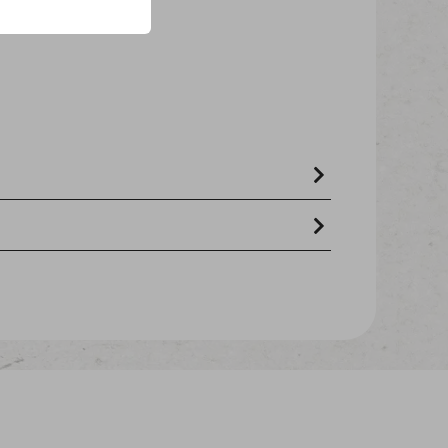
tale (2 % de farine de riz), huiles et
d’animaux (2% de farine d’agneau)
asses brutes 5,90% - cellulose brute 1%