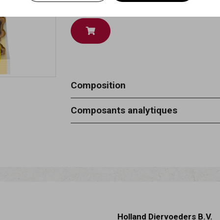
Disponible en
200gr
Composition
céréales, sous-produits d’origine végé
Composants analytiques
graisses, viandes et sous-produits 
protéine brute 11,70% - matières gr
- cendres brutes 2% - humidité 24%
Holland Diervoeders B.V.