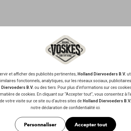
TRAINING T
AGNEAU & R
rvir et afficher des publicités pertinentes,
Holland Diervoeders B.V.
ut
milaires fonctionnels, analytiques, sur les réseaux sociaux, publicitaires, a
 Diervoeders B.V.
ou des tiers. Pour plus d'informations sur ces cookies
Voskes Training Treats Agneau & Riz
 matière de cookies
. En cliquant sur "Accepter tout", vous consentez à l'
chiens, tendres et en forme d'os. Ce
de votre visite sur ce site ou d'autres sites de
Holland Diervoeders B.V
parfaite pendant l'entraînement ma
notre
déclaration de confidentialité
ici.
des chiens pour leur bon comporte
goûter savoureux entre les repas.
Personnaliser
Accepter tout