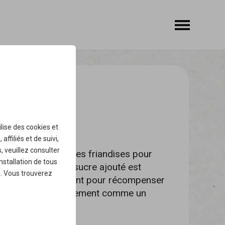
REATS
IZ
ilise des
cookies
et
ffiliés et de suivi,
, veuillez consulter
 sont de délicieuses friandises pour
installation de tous
tte friandise sans sucre ajouté est
.
. Vous trouverez
is convient également pour récompenser
ment ou tout simplement comme un