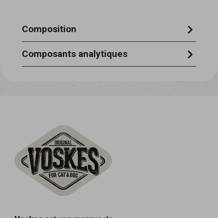
Composition
100% bœuf
Composants analytiques
protéines brutes 85,3 % fibres
alimentaires brutes 0,5 % matières
grasses brutes 3,3 % cendres brutes 2,4
% teneur en humidité 8,2 %