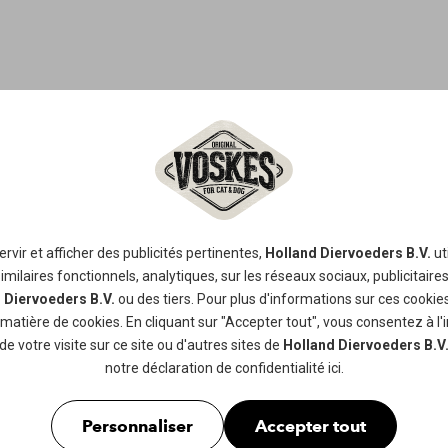
OS PRESSÉ
30,5CM
rvir et afficher des publicités pertinentes,
Holland Diervoeders B.V.
ut
milaires fonctionnels, analytiques, sur les réseaux sociaux, publicitaires, a
 Diervoeders B.V.
ou des tiers. Pour plus d'informations sur ces cookies
Os pressé en 100% peau de bœuf. L
 matière de cookies
. En cliquant sur "Accepter tout", vous consentez à l'
séchée et cela contribue à leur nett
de votre visite sur ce site ou d'autres sites de
Holland Diervoeders B.V
grande à très grande taille.
notre
déclaration de confidentialité
ici.
Disponible en
1pc
Personnaliser
Accepter tout