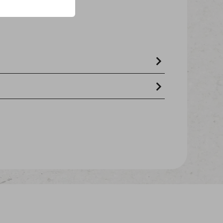
 1% - matières grasses brutes 2% -