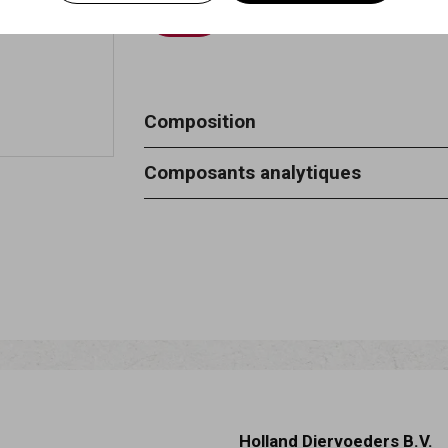
Composition
100% peau de bœuf
Composants analytiques
Protéines brutes 84% - cendre brute
cellulose brute 3%
Holland Diervoeders B.V.