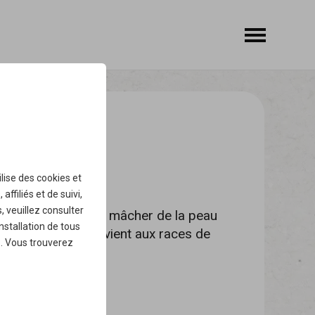
ilise des
cookies
et
ffiliés et de suivi,
, veuillez consulter
es chiens adorent mâcher de la peau
installation de tous
oyer les dents. Convient aux races de
.
. Vous trouverez