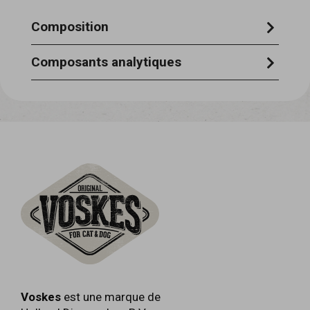
Composition
100% bœuf
Composants analytiques
protéines brutes 85,3 % fibres
alimentaires brutes 0,5 % matières
grasses brutes 3,3 % cendres brutes 2,4
% teneur en humidité 8,2 %
Voskes
est une marque de