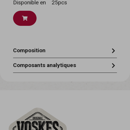
Disponible en
25pcs
Composition
peau de bovins 95 %, farine 3 %, graisse 1
Composants analytiques
%, colorant 0,5 %
protéines brutes 82 % - cendres brutes 2
% - matières grasses brutes 3 % - fibres
alimentaires brutes 3 % - teneur en
humidité 7 % - hydrate de carbone 3 % .