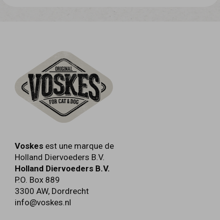
vitamine A: 5.000 I.U. - vitamine D3: 500
I.U. - vitamine E: 50 mg - 3b405 cuivre: 1,8
mg ADDITIFS TECHNOLOGIQUES:
Contient des antioxydants et des colorants
approuvés par l'UE .
Voskes
est une marque de
Holland Diervoeders B.V.
Holland Diervoeders B.V.
P.O. Box 889
3300 AW
,
Dordrecht
info@voskes.nl