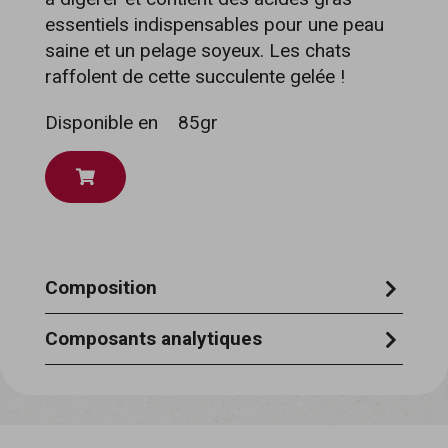
essentiels indispensables pour une peau
saine et un pelage soyeux. Les chats
raffolent de cette succulente gelée !
Disponible en
85gr
Composition
thon 51%, poulet 4,7%, riz 1,5%, gélatine
Composants analytiques
végétale 0,75%.
humidité 85% - protéines brutes 12,5% -
cendres brutes 0,8% - matières grasses
brutes 1,0% - cellulose brute 0,5%.