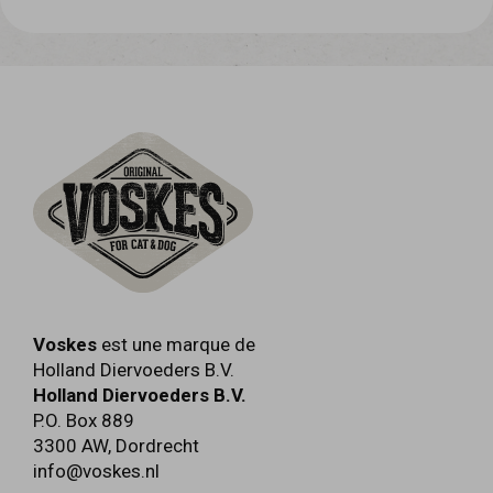
Protéines brutes 12,5% - cendres brutes
0,8% - matières grasses brutes 1,0% -
cellulose brute 0,5% - humidité 85%.
Voskes
est une marque de
Holland Diervoeders B.V.
Holland Diervoeders B.V.
P.O. Box 889
3300 AW
,
Dordrecht
info@voskes.nl