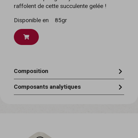
raffolent de cette succulente gelée !
Disponible en
85gr
Composition
thon 51%, riz 1,5%, gélatine végétale
Composants analytiques
0,75%.
protéines brutes 12,5% - cendres brutes
0,8% - matières grasses brutes 1,0% -
cellulose brute 0,5% - humidité 85%