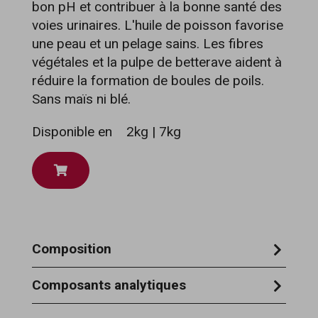
bon pH et contribuer à la bonne santé des
voies urinaires. L'huile de poisson favorise
une peau et un pelage sains. Les fibres
végétales et la pulpe de betterave aident à
réduire la formation de boules de poils.
Sans maïs ni blé.
Disponible en
2kg | 7kg
Composition
poulet séché (32%), riz, graisse animale,
Composants analytiques
pois, pommes de terre séchées, pulpe de
32% protéine brute - 19% matières
betterave, substances minérales, protéine