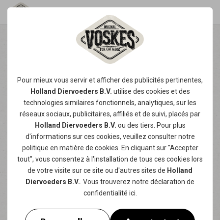
UN CHATON VA BIENTÔT
ARRIVER CHEZ VOUS ?
Pour mieux vous servir et afficher des publicités pertinentes,
DÉCOUVREZ NOS
Holland Diervoeders B.V.
utilise des
cookies
et des
CONSEILS POUR SON
technologies similaires fonctionnels, analytiques, sur les
ALIMENTATION !
réseaux sociaux, publicitaires, affiliés et de suivi, placés par
Holland Diervoeders B.V.
ou des tiers. Pour plus
d'informations sur ces cookies, veuillez consulter notre
Lorsque vous accueillez un chaton, vous
politique en matière de cookies
. En cliquant sur "Accepter
souhaitez naturellement que votre nouveau
tout", vous consentez à l'installation de tous ces cookies lors
petit compagnon grandisse en bonne santé et
de votre visite sur ce site ou d'autres sites de
Holland
soit fort. Une bonne alimentation joue un rôle
Diervoeders B.V.
. Vous trouverez notre
déclaration de
crucial à cet égard ! Mais que peut manger un
confidentialité
ici.
chaton, et en quelle quantité ? Et comment
opérer en douceur la transition entre le lait et