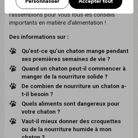
Personnaliser
Accepter tout
des aliments solides ? Dans ce blog, nous
rassemblons pour vous tous les conseils
importants en matière d’alimentation !
Des informations sur :
Qu’est-ce qu’un chaton mange pendant
ses premières semaines de vie ?
Quand un chaton peut-il commencer à
manger de la nourriture solide ?
De combien de nourriture un chaton a-
t-il besoin ?
Quels aliments sont dangereux pour
votre chaton ?
Vaut-il mieux donner des croquettes
ou de la nourriture humide à mon
chaton ?