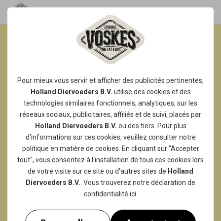
CHIEN HEUREUX =
MAÎTRE HEUREUX !
Pour mieux vous servir et afficher des publicités pertinentes,
Lorsque votre chien rayonne de joie et remue
Holland Diervoeders B.V.
utilise des
cookies
et des
technologies similaires fonctionnels, analytiques, sur les
la queue, vous savez qu'il est heureux et cela
réseaux sociaux, publicitaires, affiliés et de suivi, placés par
vous rend, en tant que propriétaire, totalement
Holland Diervoeders B.V.
ou des tiers. Pour plus
heureux aussi. Après tout, c'est pour cela que
d'informations sur ces cookies, veuillez consulter notre
vous le faites, n'est-ce pas ? Voskes propose
politique en matière de cookies
. En cliquant sur "Accepter
dans sa gamme un grand nombre de
tout", vous consentez à l'installation de tous ces cookies lors
friandises dont nos amis à quatre pattes se
de votre visite sur ce site ou d'autres sites de
Holland
pourlécheront les babines. Pourquoi ?
Diervoeders B.V.
. Vous trouverez notre
déclaration de
Simplement parce que votre fidèle
confidentialité
ici.
compagnon le mérite !