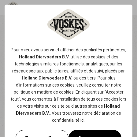
CHOUETTES SPORTS QUE
VOUS POUVEZ
Pour mieux vous servir et afficher des publicités pertinentes,
PRATIQUER AVEC VOTRE
Holland Diervoeders B.V.
utilise des
cookies
et des
CHIEN !
technologies similaires fonctionnels, analytiques, sur les
réseaux sociaux, publicitaires, affiliés et de suivi, placés par
Les chiens ont besoin de se dépenser, tout le
Holland Diervoeders B.V.
ou des tiers. Pour plus
monde sait cela. Mais pourquoi laisseriez-
d'informations sur ces cookies, veuillez consulter notre
politique en matière de cookies
. En cliquant sur "Accepter
vous votre chien courir tout seul alors que
tout", vous consentez à l'installation de tous ces cookies lors
vous pouvez vous aussi y prendre plaisir ?
de votre visite sur ce site ou d'autres sites de
Holland
Faire du sport avec votre chien est non
Diervoeders B.V.
. Vous trouverez notre
déclaration de
seulement bon pour votre condition physique
confidentialité
ici.
à tous les deux, mais aussi une façon
formidable de renforcer le lien qui vous unit.