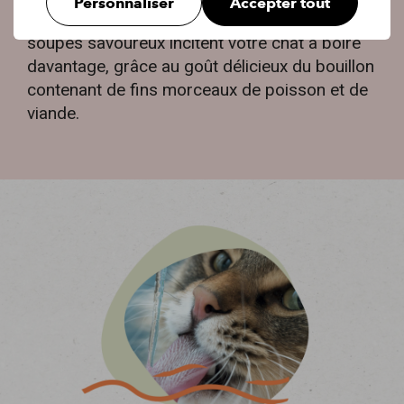
Personnaliser
Accepter tout
suffisamment de liquides. C'est pourquoi nos
soupes savoureux incitent votre chat à boire
davantage, grâce au goût délicieux du bouillon
contenant de fins morceaux de poisson et de
viande.