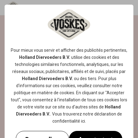
HMMM... DES BOISSONS
AVEC DE BEAUX
Pour mieux vous servir et afficher des publicités pertinentes,
MORCEAUX
Holland Diervoeders B.V.
utilise des
cookies
et des
technologies similaires fonctionnels, analytiques, sur les
DE VIANDE ET DE
réseaux sociaux, publicitaires, affiliés et de suivi, placés par
POISSON
Holland Diervoeders B.V.
ou des tiers. Pour plus
d'informations sur ces cookies, veuillez consulter notre
Les boissons pour chat tant convoitées de
politique en matière de cookies
. En cliquant sur "Accepter
Voskes ? Elles sont vraiment idéales pour
tout", vous consentez à l'installation de tous ces cookies lors
nos amis à fourrure qui ne boivent pas
de votre visite sur ce site ou d'autres sites de
Holland
assez.
En effet, les chats dont le menu se
Diervoeders B.V.
. Vous trouverez notre
déclaration de
compose essentiellement d'aliments secs
confidentialité
ici.
sont particulièrement sujets à la formation de
calculs vésicaux, car ils ne consomment pas